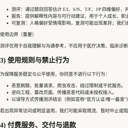
测评：
通过题目回答估计 E/I、S/N、T/F、J/P 四维
报告：
提供解释性内容与可行动建议，用于个人成长、职
可复测：
人格偏好受情境影响，复测可能出现差异；我们
使用边界（重要）
测评仅用于自我理解与沟通参考，不应用于医疗决策、临床诊断
3) 使用规则与禁止行为
为保障服务稳定与公平使用，你同意不进行以下行为：
恶意刷题、批量请求、爬虫攻击、绕过限制或干扰服务。
逆向工程、篡改页面、传播恶意代码或未授权接入。
以误导方式传播测评结论（例如宣称“官方认证/唯一最准”
若出现异常访问或明显滥用，我们可能采取限流、暂时中止或阻
4) 付费服务、交付与退款